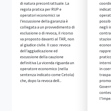
di natura precontrattuale. La
coordi
regola pratica per RUP e
indicat
operatori economici: se
operati
l’escussione della garanzia è
possibi
collegata a un provvedimento di
negli i
esclusione o di revoca, il ricorso
contrat
va proposto davanti al TAR, non
stazio
al giudice civile. Il caso: revoca
econom
dell’aggiudicazione ed
rappre
escussione della cauzione
pratico
definitiva La vicenda riguarda un
interni
operatore economico (nella
in coer
sentenza indicato come Cetola)
traspa
che, dopo la revoca dell̵...
promos
Govern
contes
l'Impe.