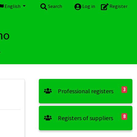
English
Search
Log in
Register
no
3
Professional registers
8
Registers of suppliers