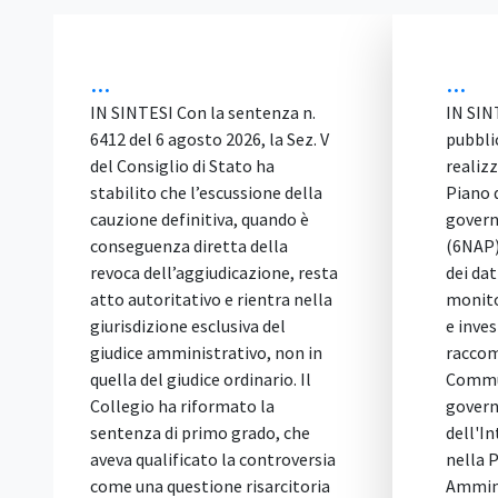
...
...
IN SINTESI Con la sentenza n.
IN SIN
6412 del 6 agosto 2026, la Sez. V
pubbli
del Consiglio di Stato ha
realizz
stabilito che l’escussione della
Piano 
cauzione definitiva, quando è
govern
conseguenza diretta della
(6NAP)
revoca dell’aggiudicazione, resta
dei dat
atto autoritativo e rientra nella
monito
giurisdizione esclusiva del
e inves
giudice amministrativo, non in
raccom
quella del giudice ordinario. Il
Commun
Collegio ha riformato la
govern
sentenza di primo grado, che
dell'In
aveva qualificato la controversia
nella 
come una questione risarcitoria
Ammini