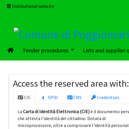
Institutional website
Tender procedures
Lists and supplier 
Access the reserved area with:
CIE
SPID
CNS
Credentials
La
Carta di Identità Elettronica (CIE)
è il documento per
che attesta l'identità del cittadino. Dotata di
microprocessore, oltre a comprovare l'identità personal