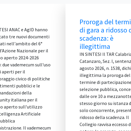
Proroga del term
di gara a ridosso 
TESI ANAC e AgID hanno
cato tre nuovi documenti
scadenza: è
ati nell'ambito del 6°
illegittima
d'Azione Nazionale per il
IN SINTESI Il TAR Calabri
o aperto 2024-2026
Catanzaro, Sez. I, sentenz
: due vademecum sull'uso
agosto 2026, n. 1538, dich
i aperti per il
illegittima la proroga del
raggio civico di politiche
termine di partecipazione
timenti pubblici e le
selezione pubblica, conce
andazioni della
dalle ore 10 a mezzanotte
ity italiana per il
stesso giorno su istanza d
o aperto sull'utilizzo
solo concorrente, presen
telligenza Artificiale
ridosso della scadenza. Il
Pubblica
Collegio ravvisa eccesso d
strazione. Il vademecum