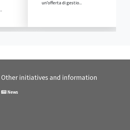
un’offerta di gestio...
fa
..
10
Other initiatives and information
News