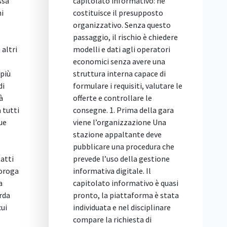
ssa
capitolato informativo: ne
de
ni
costituisce il presupposto
Ga
organizzativo. Senza questo
Ge
passaggio, il rischio è chiedere
20
altri
modelli e dati agli operatori
st
economici senza avere una
ma
più
struttura interna capace di
il
di
formulare i requisiti, valutare le
sp
à
offerte e controllare le
ri
 tutti
consegne. 1. Prima della gara
ap
ue
viene l’organizzazione Una
da
stazione appaltante deve
pa
pubblicare una procedura che
ge
atti
prevede l’uso della gestione
(B
roroga
informativa digitale. Il
av
a
capitolato informativo è quasi
vi
rda
pronto, la piattaforma è stata
10
cui
individuata e nel disciplinare
il
compare la richiesta di
2/