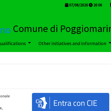
07/08/2026
20
:
06
Comune di Poggiomari
qualifications
Other initiatives and information
sonale
Entra con CIE
e,