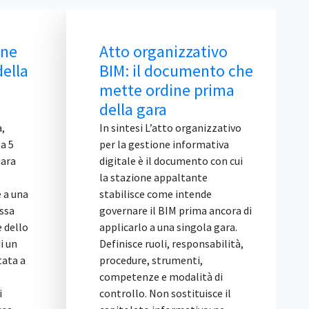
ine
Atto organizzativo
B
della
BIM: il documento che
2
mette ordine prima
B
della gara
R
i
a,
In sintesi L’atto organizzativo
a 5
per la gestione informativa
IN
iara
digitale è il documento con cui
2/
la stazione appaltante
di
 a una
stabilisce come intende
co
ssa
governare il BIM prima ancora di
e
 dello
applicarlo a una singola gara.
va
i un
Definisce ruoli, responsabilità,
ar
tata a
procedure, strumenti,
di
competenze e modalità di
so
i
controllo. Non sostituisce il
ap