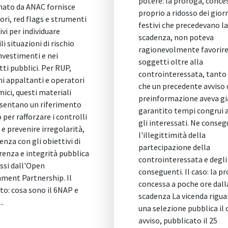
potere: la proroga, conce
nato da ANAC fornisce
proprio a ridosso dei gior
ori, red flags e strumenti
festivi che precedevano la
vi per individuare
scadenza, non poteva
li situazioni di rischio
ragionevolmente favorire 
nvestimenti e nei
soggetti oltre alla
ti pubblici. Per RUP,
controinteressata, tanto 
ni appaltanti e operatori
che un precedente avviso 
ici, questi materiali
preinformazione aveva gi
sentano un riferimento
garantito tempi congrui a
 per rafforzare i controlli
gli interessati. Ne conseg
 e prevenire irregolarità,
l'illegittimità della
enza con gli obiettivi di
partecipazione della
renza e integrità pubblica
controinteressata e degli 
si dall'Open
conseguenti. Il caso: la p
ment Partnership. Il
concessa a poche ore dall
to: cosa sono il 6NAP e
scadenza La vicenda rigua
..
una selezione pubblica il 
avviso, pubblicato il 25